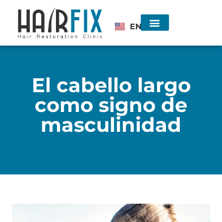
EN
Injerto de Cabello
Consulta sin costo
El cabello largo
como signo de
masculinidad