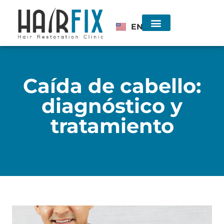
EN
Injerto de Cabello
Consulta sin costo
Caída de cabello:
diagnóstico y
tratamiento