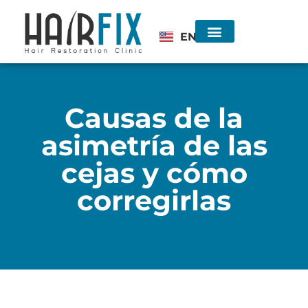
EN
Injerto de Cabello
Consulta sin costo
Causas de la
asimetría de las
cejas y cómo
corregirlas