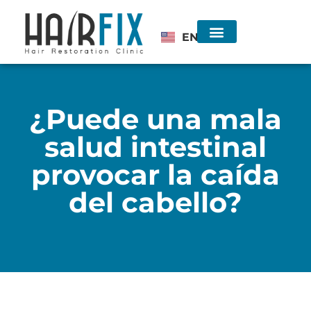
EN
Injerto de Cabello
Consulta sin costo
¿Puede una mala
salud intestinal
provocar la caída
del cabello?