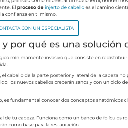
to; piénsalo como reforestar un suelo fértil, donde mo
ente. El
proceso de
injerto de cabello
es el camino científ
 la confianza en ti mismo.
ONTACTA CON UN ESPECIALISTA
r y por qué es una solución d
rgico mínimamente invasivo que consiste en redistribuir
ída.
e, el cabello de la parte posterior y lateral de la cabeza n
ejido, los nuevos cabellos crecerán sanos y con un ciclo d
o, es fundamental conocer dos conceptos anatómicos cl
teral de tu cabeza. Funciona como un banco de folículos
rán como base para la restauración.