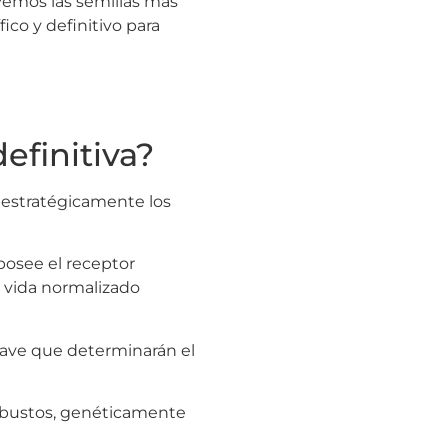
vemos las semillas más
ico y definitivo para
efinitiva?
 estratégicamente los
o posee el receptor
e vida normalizado
ave que determinarán el
 robustos, genéticamente