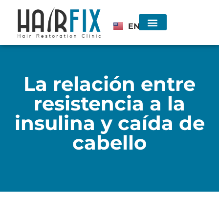
EN
Injerto de Cabello
Consulta sin costo
La relación entre
resistencia a la
insulina y caída de
cabello