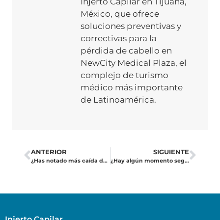
Injerto Capilar en Tijuana,
México, que ofrece
soluciones preventivas y
correctivas para la
pérdida de cabello en
NewCity Medical Plaza, el
complejo de turismo
médico más importante
de Latinoamérica.
ANTERIOR
SIGUIENTE
¿Has notado más caída de cabello después del embarazo, por estrés o cambios hormonales?
¿Hay algún momento seguro en el que pueda teñirme el pelo después de un trasplante capilar?
Injerto Capilar